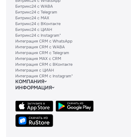
Битрикс24 с WhatsApp
Битрикс24 с WABA
Битрикс24 с Telegram
Битрикс24 с MAX
Битрикс24 с ВКонтакте
Битрикс24 с ЦИАН
Битрикс24 с Instagram*
Интеграция CRM с WhatsApp
Интеграция CRM с WABA
Интеграция CRM с Telegram
Интеграция MAX с CRM
Интеграция CRM с ВКонтакте
Интеграция с ЦИАН
Интеграция CRM с Instagram*
КОМПАНИЯ
ИНФОРМАЦИЯ
Блог
Гайды
Официальным партнерам
Контакты
Техническим партнерам
Политики и соглашения
Тарифы
Сведения об ИТ-деятельности
API
База знаний