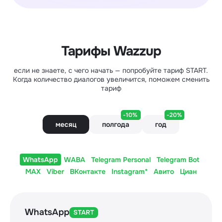
Тарифы Wazzup
если не знаете, с чего начать — попробуйте тариф START.
Когда количество диалогов увеличится, поможем сменить
тариф
-10%
-20%
месяц
полгода
год
WhatsApp
WABA
Telegram Personal
Telegram Bot
MAX
Viber
ВКонтакте
Instagram*
Авито
Циан
WhatsApp
START