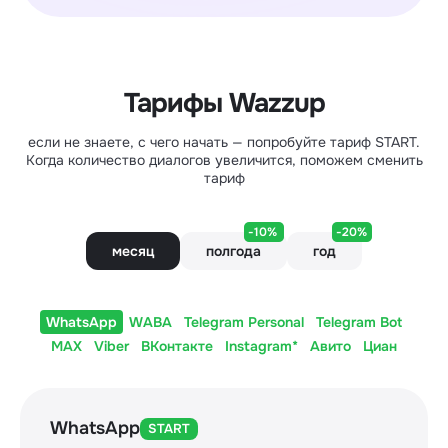
Тарифы Wazzup
если не знаете, с чего начать — попробуйте тариф START.
Когда количество диалогов увеличится, поможем сменить
тариф
-10%
-20%
месяц
полгода
год
WhatsApp
WABA
Telegram Personal
Telegram Bot
MAX
Viber
ВКонтакте
Instagram*
Авито
Циан
WhatsApp
START