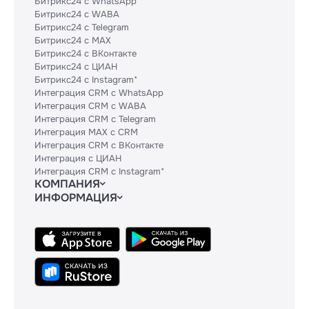
Битрикс24 с WhatsApp
Битрикс24 с WABA
Битрикс24 с Telegram
Битрикс24 с MAX
Битрикс24 с ВКонтакте
Битрикс24 с ЦИАН
Битрикс24 с Instagram*
Интеграция CRM с WhatsApp
Интеграция CRM с WABA
Интеграция CRM с Telegram
Интеграция MAX с CRM
Интеграция CRM с ВКонтакте
Интеграция с ЦИАН
Интеграция CRM с Instagram*
КОМПАНИЯ
ИНФОРМАЦИЯ
Блог
Гайды
Официальным партнерам
Контакты
Техническим партнерам
Политики и соглашения
Тарифы
Сведения об ИТ-деятельности
API
База знаний