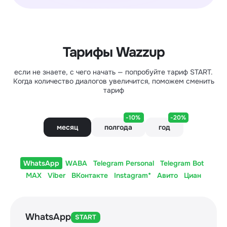
Тарифы Wazzup
если не знаете, с чего начать — попробуйте тариф START.
Когда количество диалогов увеличится, поможем сменить
тариф
-10%
-20%
месяц
полгода
год
WhatsApp
WABA
Telegram Personal
Telegram Bot
MAX
Viber
ВКонтакте
Instagram*
Авито
Циан
WhatsApp
START