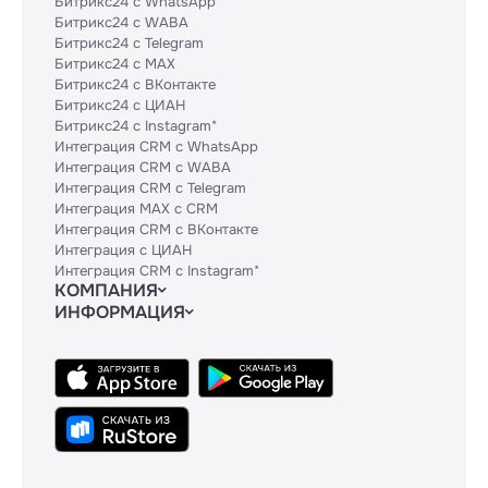
Битрикс24 с WhatsApp
Битрикс24 с WABA
Битрикс24 с Telegram
Битрикс24 с MAX
Битрикс24 с ВКонтакте
Битрикс24 с ЦИАН
Битрикс24 с Instagram*
Интеграция CRM с WhatsApp
Интеграция CRM с WABA
Интеграция CRM с Telegram
Интеграция MAX с CRM
Интеграция CRM с ВКонтакте
Интеграция с ЦИАН
Интеграция CRM с Instagram*
КОМПАНИЯ
ИНФОРМАЦИЯ
Блог
Гайды
Официальным партнерам
Контакты
Техническим партнерам
Политики и соглашения
Тарифы
Сведения об ИТ-деятельности
API
База знаний